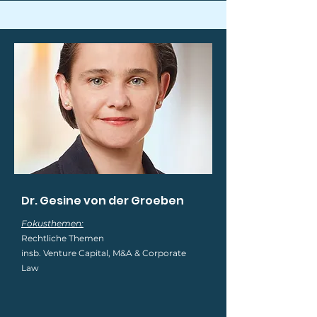
Dr. Gesine von der Groeben
Fokusthemen:
Rechtliche Themen
insb. Venture Capital, M&A & Corporate
Law